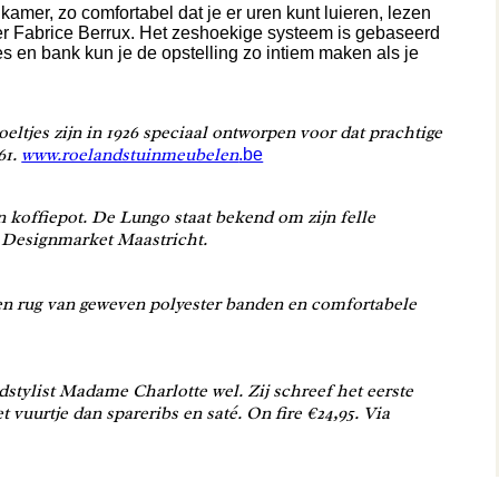
mer, zo comfortabel dat je er uren kunt luieren, lezen
er Fabrice Berrux. Het zeshoekige systeem is gebaseerd
es en bank kun je de opstelling zo intiem maken als je
eltjes zijn in 1926 speciaal ontworpen voor dat prachtige
61.
www.roelandstuinmeubelen
.be
n koffiepot. De Lungo staat bekend om zijn felle
ct Designmarket Maastricht.
en rug van geweven polyester banden en comfortabele
dstylist Madame Charlotte wel. Zij schreef het eerste
 vuurtje dan spareribs en saté.
On fire
€24,95. Via