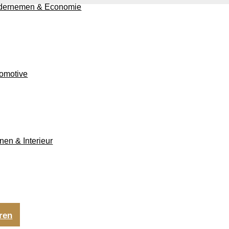
dernemen & Economie
omotive
en & Interieur
ren