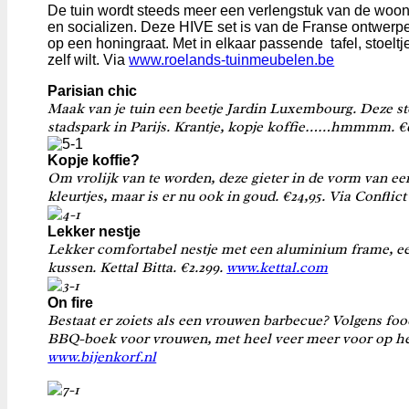
De tuin wordt steeds meer een verlengstuk van de woonka
en socializen. Deze HIVE set is van de Franse ontwerp
op een honingraat. Met in elkaar passende tafel, stoeltj
zelf wilt. Via
www.roelands-tuinmeubelen.be
Parisian chic
Maak van je tuin een beetje Jardin Luxembourg. Deze sto
stadspark in Parijs. Krantje, kopje koffie……hmmmm.
€
Kopje koffie?
Om vrolijk van te worden, deze gieter in de vorm van ee
kleurtjes, maar is er nu ook in goud.
€24,95. Via Confli
Lekker nestje
Lekker comfortabel nestje met een aluminium frame, e
kussen. Kettal Bitta.
€2.299.
www.kettal.com
On fire
Bestaat er zoiets als een vrouwen barbecue? Volgens foo
BBQ-boek voor vrouwen, met heel veer meer voor op het
www.bijenkorf.nl