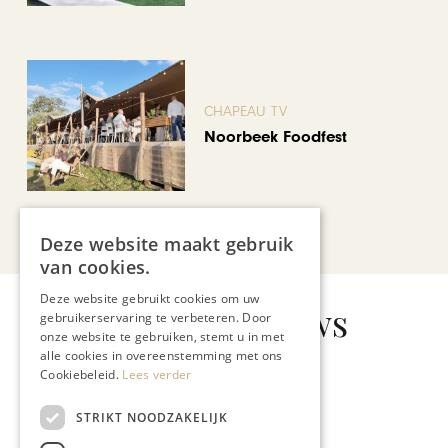
CHAPEAU TV
Noorbeek Foodfest
Bekijk alle artikelen
Deze website maakt gebruik
van cookies.
Deze website gebruikt cookies om uw
Gerelateerd nieuws
gebruikerservaring te verbeteren. Door
onze website te gebruiken, stemt u in met
alle cookies in overeenstemming met ons
Cookiebeleid.
Lees verder
STRIKT NOODZAKELIJK
MODE & BEAUTY