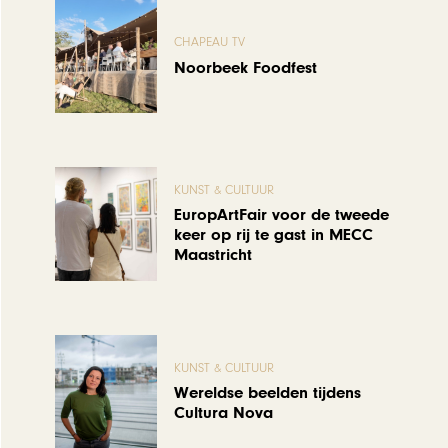
CHAPEAU TV
Noorbeek Foodfest
KUNST & CULTUUR
EuropArtFair voor de tweede
keer op rij te gast in MECC
Maastricht
KUNST & CULTUUR
Wereldse beelden tijdens
Cultura Nova