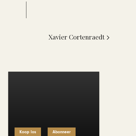
Xavier Cortenraedt
Koop los
Abonneer