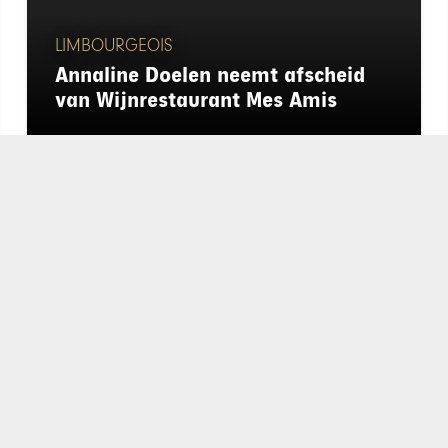
LIMBOURGEOIS
Annaline Doelen neemt afscheid
van Wijnrestaurant Mes Amis
chapeau
E-mailadres*
nieuwsbrief