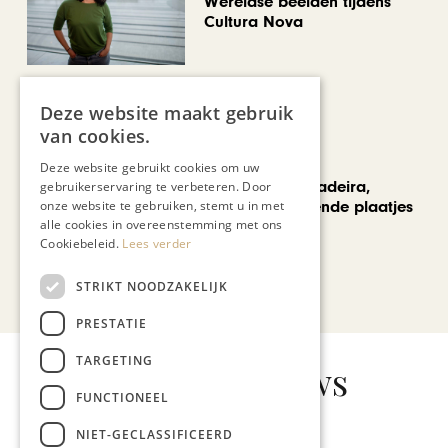
Wereldse beelden tijdens
Cultura Nova
Deze website maakt gebruik
van cookies.
REIZEN
Deze website gebruikt cookies om uw
Een week op Madeira,
gebruikerservaring te verbeteren. Door
onze website te gebruiken, stemt u in met
voorbij de bekende plaatjes
alle cookies in overeenstemming met ons
Cookiebeleid.
Lees verder
Bekijk alle artikelen
STRIKT NOODZAKELIJK
PRESTATIE
TARGETING
Gerelateerd nieuws
FUNCTIONEEL
NIET-GECLASSIFICEERD