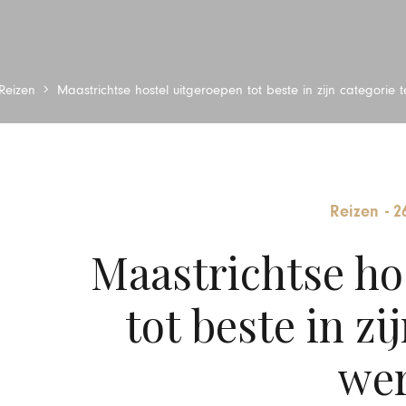
Reizen
Maastrichtse hostel uitgeroepen tot beste in zijn categorie 
Reizen
-
2
Maastrichtse ho
tot beste in zi
wer