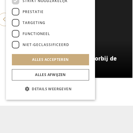
STRIKT NOODZAKELIJK
PRESTATIE
TARGETING
FUNCTIONEEL
NIET-GECLASSIFICEERD
REIZEN
Een week op Madeira, voorbij de
ALLES ACCEPTEREN
bekende plaatjes
ALLES AFWIJZEN
DETAILS WEERGEVEN