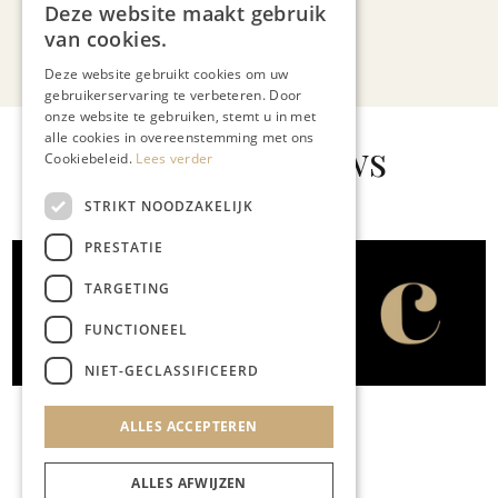
Deze website maakt gebruik
van cookies.
Bekijk alle artikelen
Deze website gebruikt cookies om uw
gebruikerservaring te verbeteren. Door
onze website te gebruiken, stemt u in met
alle cookies in overeenstemming met ons
Gerelateerd nieuws
Cookiebeleid.
Lees verder
STRIKT NOODZAKELIJK
PRESTATIE
ONDERNEMEN & ECONOMIE
TARGETING
Gouverneur opent Euronext
FUNCTIONEEL
in Amsterdam
NIET-GECLASSIFICEERD
ALLES ACCEPTEREN
ALLES AFWIJZEN