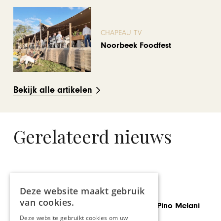
CHAPEAU TV
Noorbeek Foodfest
Bekijk alle artikelen
Gerelateerd nieuws
REI
Deze website maakt gebruik
GASTRONOMIE
50 
van cookies.
Italiaanse chef Pino Melani
Abd
overleden
Deze website gebruikt cookies om uw
Has