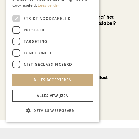
Cookiebeleid.
Lees verder
AUTOMOTIVE
Is ‘Made in China’ het
STRIKT NOODZAKELIJK
nieuwe kwaliteitslabel?
PRESTATIE
TARGETING
FUNCTIONEEL
NIET-GECLASSIFICEERD
CHAPEAU TV
Noorbeek Foodfest
ALLES ACCEPTEREN
ALLES AFWIJZEN
Bekijk alle artikelen
DETAILS WEERGEVEN
Gerelateerd nieuws