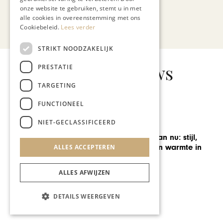
onze website te gebruiken, stemt u in met
alle cookies in overeenstemming met ons
Bekijk alle artikelen
Cookiebeleid.
Lees verder
STRIKT NOODZAKELIJK
Gerelateerd nieuws
PRESTATIE
TARGETING
FUNCTIONEEL
NIET-GECLASSIFICEERD
LINK
Relaties met klanten
onderhouden, hoe doe je
ALLES ACCEPTEREN
dat?
ALLES AFWIJZEN
DETAILS WEERGEVEN