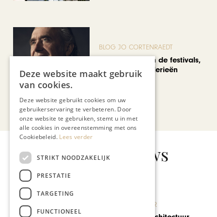
BLOG JO CORTENRAEDT
We verzuipen in de festivals,
feesten en braderieën
Deze website maakt gebruik
van cookies.
Deze website gebruikt cookies om uw
Bekijk alle artikelen
gebruikerservaring te verbeteren. Door
onze website te gebruiken, stemt u in met
alle cookies in overeenstemming met ons
Cookiebeleid.
Lees verder
Gerelateerd nieuws
STRIKT NOODZAKELIJK
PRESTATIE
TARGETING
KUNST & CULTUUR
FUNCTIONEEL