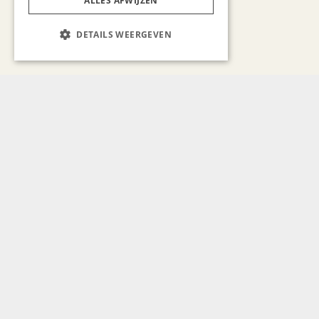
ALLES AFWIJZEN
DETAILS WEERGEVEN
Bekijk alle artikelen
Gerelateerd nieuws
GASTRONOMIE
Mijn favoriete plekjes in
Barcelona