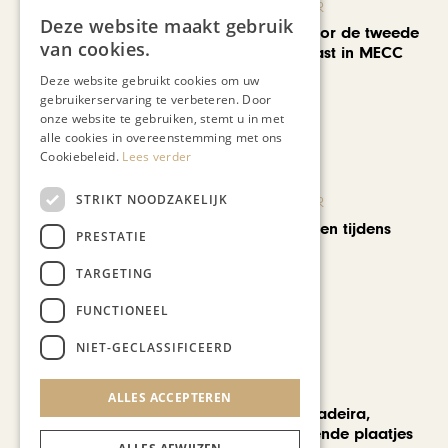
KUNST & CULTUUR
Deze website maakt gebruik
EuropArtFair voor de tweede
van cookies.
keer op rij te gast in MECC
Maastricht
Deze website gebruikt cookies om uw
gebruikerservaring te verbeteren. Door
onze website te gebruiken, stemt u in met
alle cookies in overeenstemming met ons
Cookiebeleid.
Lees verder
STRIKT NOODZAKELIJK
KUNST & CULTUUR
Wereldse beelden tijdens
PRESTATIE
Cultura Nova
TARGETING
FUNCTIONEEL
NIET-GECLASSIFICEERD
REIZEN
ALLES ACCEPTEREN
Een week op Madeira,
voorbij de bekende plaatjes