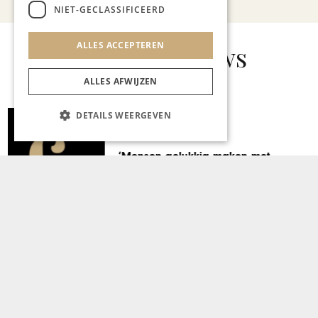
NIET-GECLASSIFICEERD
ALLES ACCEPTEREN
Gerelateerd nieuws
ALLES AFWIJZEN
DETAILS WEERGEVEN
GEZONDHEID & WELZIJN
Ochtendrituelen…