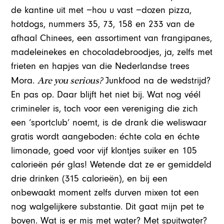
de kantine uit met −hou u vast −dozen pizza,
hotdogs, nummers 35, 73, 158 en 233 van de
afhaal Chinees, een assortiment van frangipanes,
madeleinekes en chocoladebroodjes, ja, zelfs met
frieten en hapjes van die Nederlandse trees
Are you serious?
Mora.
Junkfood na de wedstrijd?
En pas op. Daar blijft het niet bij. Wat nog véél
crimineler is, toch voor een vereniging die zich
een ‘sportclub’ noemt, is de drank die weliswaar
gratis wordt aangeboden: échte cola en échte
limonade, goed voor vijf klontjes suiker en 105
calorieën pér glas! Wetende dat ze er gemiddeld
drie drinken (315 calorieën), en bij een
onbewaakt moment zelfs durven mixen tot een
nog walgelijkere substantie. Dit gaat mijn pet te
boven. Wat is er mis met water? Met spuitwater?