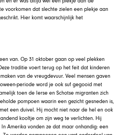
zien en er was altijd wel een plekje aan de
te voorkomen dat slechte zielen een plekje aan
chrikt. Hier komt waarschijnlijk het
r een van. Op 31 oktober gaan op veel plekken
ze traditie voert terug op het feit dat kinderen
t maken van de vreugdevuur. Veel mensen gaven
lloween-periode word je ook suf gegooid met
amelijk toen de Ierse en Schotse migranten zich
itgeholde pompoen waarin een gezicht gesneden is,
et een duivel. Hij mocht niet naar de hel en ook
andend kooltje om zijn weg te verlichten. Hij
n. In Amerika vonden ze dat maar onhandig: een