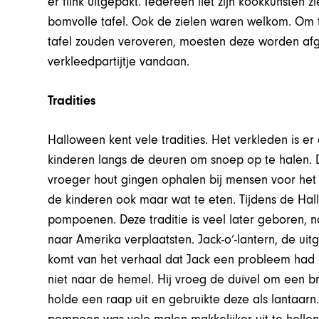
er flink uitgepakt. Iedereen liet zijn kookkunsten 
bomvolle tafel. Ook de zielen waren welkom. Om 
tafel zouden veroveren, moesten deze worden afges
verkleedpartijtje vandaan.
Tradities
Halloween kent vele tradities. Het verkleden is e
kinderen langs de deuren om snoep op te halen. De
vroeger hout gingen ophalen bij mensen voor he
de kinderen ook maar wat te eten. Tijdens de Ha
pompoenen. Deze traditie is veel later geboren, n
naar Amerika verplaatsten. Jack-o’-lantern, de u
komt van het verhaal dat Jack een probleem had m
niet naar de hemel. Hij vroeg de duivel om een br
holde een raap uit en gebruikte deze als lantaar