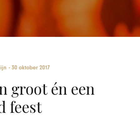
ijn
-
30 oktober 2017
n groot én een
 feest