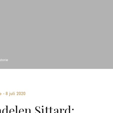
storie
e
-
8 juli 2020
delen Sittard: