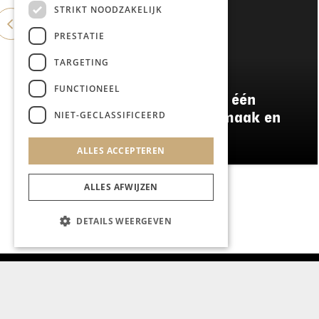
STRIKT NOODZAKELIJK
PRESTATIE
TARGETING
GASTRONOMIE
FUNCTIONEEL
Damianz stapt over naar één
NIET-GECLASSIFICEERD
menu: meer kwaliteit, smaak en
duurzaamheid
ALLES ACCEPTEREN
ALLES AFWIJZEN
DETAILS WEERGEVEN