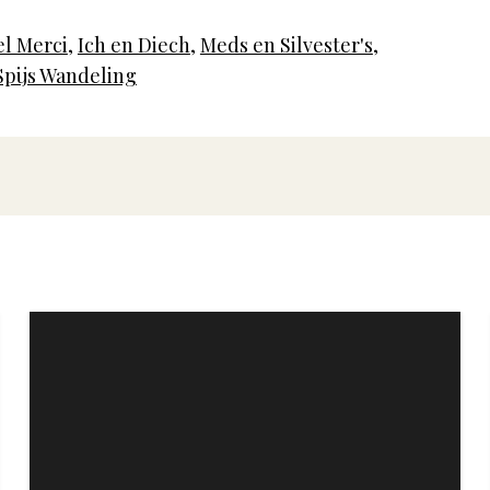
el Merci
,
Ich en Diech
,
Meds en Silvester's
,
Spijs Wandeling