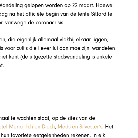
js Wandeling gelopen worden op 22 maart. Hoewel
 na het officiële begin van de lente Sittard te
oor, vanwege de coronacrisis.
n, die eigenlijk allemaal vlakbij elkaar liggen,
 voor culi’s die liever lui dan moe zijn: wandelen
iet kent (de uitgezette stadswandeling is enkele
t.
emaal te wachten staat, op de sites van de
tel Merici
,
Ich en Diech
,
Meds en Silvester’s
. Het
t hun favoriete eetgelenheden rekenen. In elk