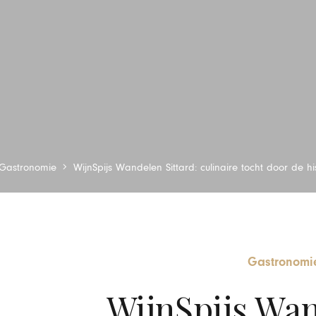
Gastronomie
WijnSpijs Wandelen Sittard: culinaire tocht door de hi
Gastronomi
WijnSpijs Wan