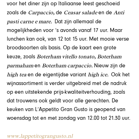
voor het diner zijn op Italiaanse leest geschoeid
Carpaccio,
Ceasar salade
Anti
zoals de
de
en de
pasti carne e mare.
Dat zijn allemaal de
mogelijkheden voor ’s avonds vanaf 17 uur. Maar
lunchen kan ook, van 12 tot 15 uur. Met mooie verse
broodsoorten als basis. Op de kaart een grote
Boterham vitello tonato, Boterham
keuze, zoals
parmaham
Boterham carpaccio.
en
Nieuw zijn de
high tea
high ice.
en de eigentijdse variant
Ook het
wijnassortiment is verder uitgebreid met de nadruk
op een uitstekende prijs-kwaliteitverhouding, zoals
dat trouwens ook geldt voor alle gerechten. De
keuken van L’Appetito Gran Gusto is geopend van
woensdag tot en met zondag van 12.00 tot 21.30 uur.
www.lappetitograngusto.nl