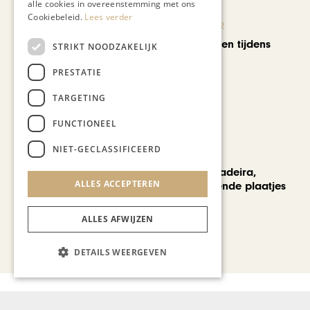
alle cookies in overeenstemming met ons
Cookiebeleid.
Lees verder
KUNST & CULTUUR
Wereldse beelden tijdens
STRIKT NOODZAKELIJK
Cultura Nova
PRESTATIE
TARGETING
FUNCTIONEEL
NIET-GECLASSIFICEERD
REIZEN
Een week op Madeira,
ALLES ACCEPTEREN
voorbij de bekende plaatjes
ALLES AFWIJZEN
Bekijk alle artikelen
DETAILS WEERGEVEN
Gerelateerd nieuws