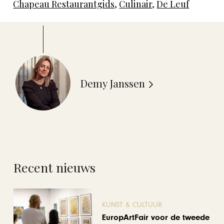
Chapeau Restaurantgids
,
Culinair
,
De Leuf
Demy Janssen
Recent nieuws
KUNST & CULTUUR
EuropArtFair voor de tweede