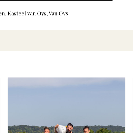
en
,
Kasteel van Oys
,
Van Oys