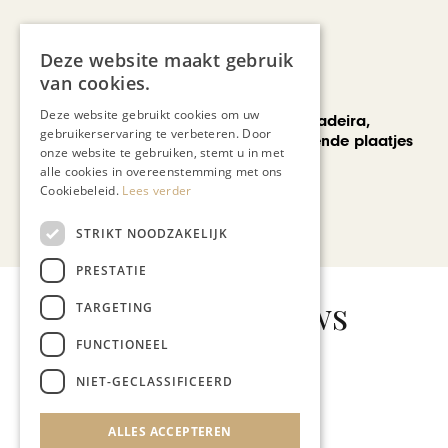
Deze website maakt gebruik
van cookies.
REIZEN
Deze website gebruikt cookies om uw
Een week op Madeira,
gebruikerservaring te verbeteren. Door
voorbij de bekende plaatjes
onze website te gebruiken, stemt u in met
alle cookies in overeenstemming met ons
Cookiebeleid.
Lees verder
Bekijk alle artikelen
STRIKT NOODZAKELIJK
PRESTATIE
Gerelateerd nieuws
TARGETING
FUNCTIONEEL
NIET-GECLASSIFICEERD
AUTOMOTIVE
ALLES ACCEPTEREN