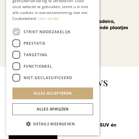
gebruikerservaring te verbeteren. Door
onze website te gebruiken, stemt u in met
alle cookies in overeenstemming met ons
REIZEN
Cookiebeleid.
Lees verder
Een week op Madeira,
voorbij de bekende plaatjes
STRIKT NOODZAKELIJK
PRESTATIE
Bekijk alle artikelen
TARGETING
FUNCTIONEEL
Gerelateerd nieuws
NIET-GECLASSIFICEERD
ALLES ACCEPTEREN
ALLES AFWIJZEN
AUTOMOTIVE
DETAILS WEERGEVEN
Nieuwe Jaguar SUV én
nieuwe chef