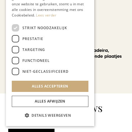
Cultura Nova
onze website te gebruiken, stemt u in met
alle cookies in overeenstemming met ons
Cookiebeleid.
Lees verder
STRIKT NOODZAKELIJK
PRESTATIE
REIZEN
TARGETING
Een week op Madeira,
voorbij de bekende plaatjes
FUNCTIONEEL
NIET-GECLASSIFICEERD
Bekijk alle artikelen
ALLES ACCEPTEREN
ALLES AFWIJZEN
Gerelateerd nieuws
DETAILS WEERGEVEN