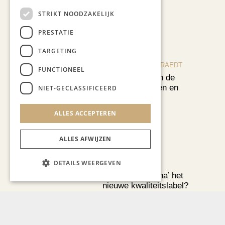
STRIKT NOODZAKELIJK
Recent nieuws
PRESTATIE
TARGETING
BLOG JO CORTENRAEDT
FUNCTIONEEL
We verzuipen in de
festivals, feesten en
NIET-GECLASSIFICEERD
braderieën
ALLES ACCEPTEREN
ALLES AFWIJZEN
DETAILS WEERGEVEN
AUTOMOTIVE
Is ‘Made in China’ het
nieuwe kwaliteitslabel?