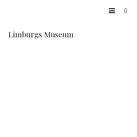
Limburgs Museum
KUNST & CULTUUR
Letterlijk feest in het Limburgs
Museum