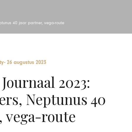
tunus 40 jaar partner, vega-route
ty
-
26 augustus 2023
Journaal 2023:
rs, Neptunus 40
, vega-route