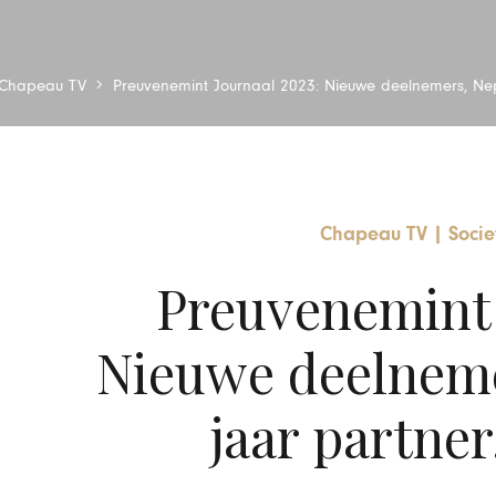
Chapeau TV
Preuvenemint Journaal 2023: Nieuwe deelnemers, Nep
Chapeau TV
|
Socie
Preuvenemint 
Nieuwe deelneme
jaar partner