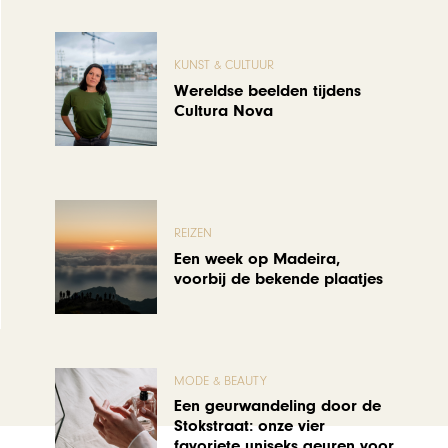
KUNST & CULTUUR
Wereldse beelden tijdens
Cultura Nova
REIZEN
Een week op Madeira,
voorbij de bekende plaatjes
MODE & BEAUTY
Een geurwandeling door de
Stokstraat: onze vier
favoriete uniseks geuren voor