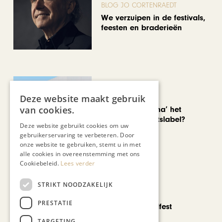
BLOG JO CORTENRAEDT
We verzuipen in de festivals,
feesten en braderieën
AUTOMOTIVE
Deze website maakt gebruik
van cookies.
Is ‘Made in China’ het
nieuwe kwaliteitslabel?
Deze website gebruikt cookies om uw
gebruikerservaring te verbeteren. Door
onze website te gebruiken, stemt u in met
alle cookies in overeenstemming met ons
Cookiebeleid.
Lees verder
STRIKT NOODZAKELIJK
CHAPEAU TV
PRESTATIE
Noorbeek Foodfest
TARGETING