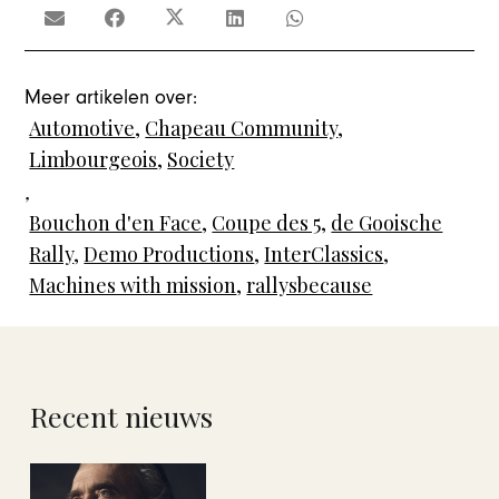
Meer artikelen over:
Automotive
,
Chapeau Community
,
Limbourgeois
,
Society
,
Bouchon d'en Face
,
Coupe des 5
,
de Gooische
Rally
,
Demo Productions
,
InterClassics
,
Machines with mission
,
rallysbecause
Recent nieuws