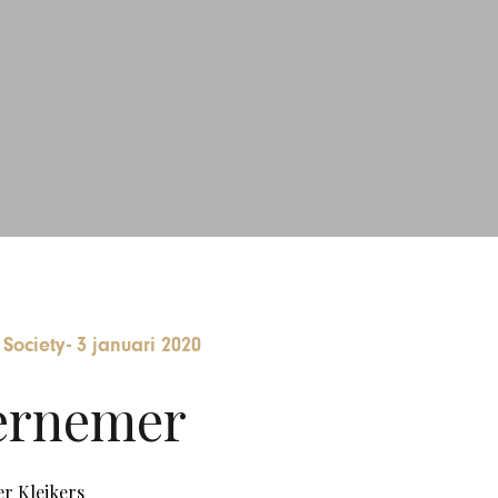
Society
-
3 januari 2020
ernemer
r Kleikers