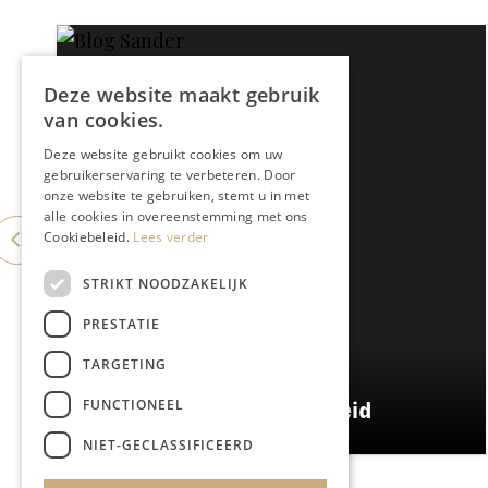
Deze website maakt gebruik
van cookies.
Deze website gebruikt cookies om uw
gebruikerservaring te verbeteren. Door
onze website te gebruiken, stemt u in met
alle cookies in overeenstemming met ons
Cookiebeleid.
Lees verder
STRIKT NOODZAKELIJK
PRESTATIE
TARGETING
BLOG SANDER KLEIKERS
FUNCTIONEEL
De luidruchtige minderheid
NIET-GECLASSIFICEERD