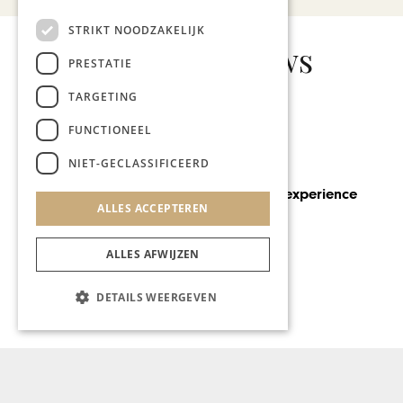
STRIKT NOODZAKELIJK
Gerelateerd nieuws
PRESTATIE
TARGETING
FUNCTIONEEL
NIET-GECLASSIFICEERD
SOCIETY
Generation 80 experience
ALLES ACCEPTEREN
ALLES AFWIJZEN
DETAILS WEERGEVEN