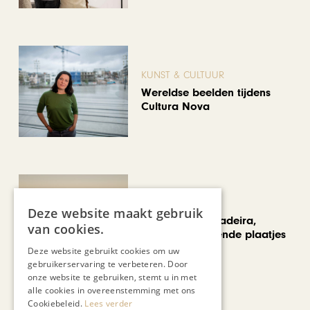
KUNST & CULTUUR
Wereldse beelden tijdens
Cultura Nova
REIZEN
Deze website maakt gebruik
Een week op Madeira,
van cookies.
voorbij de bekende plaatjes
Deze website gebruikt cookies om uw
gebruikerservaring te verbeteren. Door
onze website te gebruiken, stemt u in met
Bekijk alle artikelen
alle cookies in overeenstemming met ons
Cookiebeleid.
Lees verder