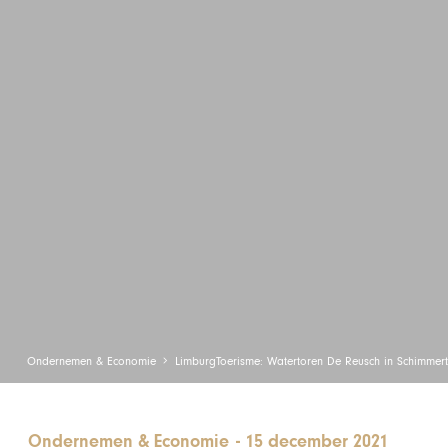
Ondernemen & Economie
LimburgToerisme: Watertoren De Reusch in Schimmer
Ondernemen & Economie
-
15 december 2021