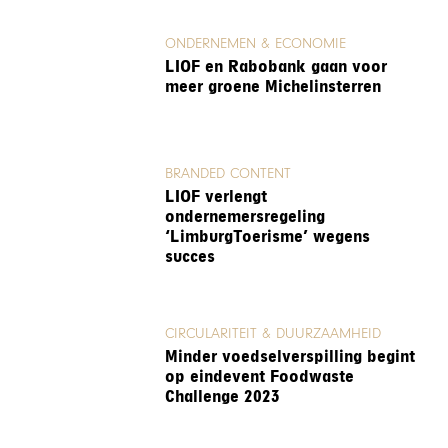
ONDERNEMEN & ECONOMIE
LIOF en Rabobank gaan voor
meer groene Michelinsterren
BRANDED CONTENT
LIOF verlengt
ondernemersregeling
‘LimburgToerisme’ wegens
succes
CIRCULARITEIT & DUURZAAMHEID
Minder voedselverspilling begint
op eindevent Foodwaste
Challenge 2023