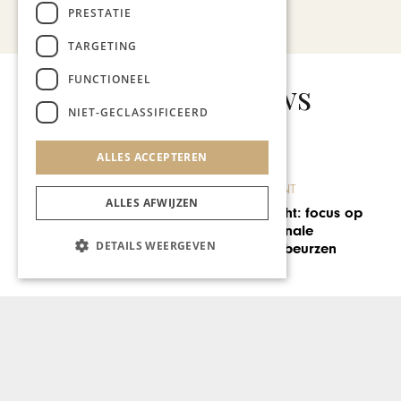
Bekijk alle artikelen
PRESTATIE
TARGETING
FUNCTIONEEL
Gerelateerd nieuws
NIET-GECLASSIFICEERD
ALLES ACCEPTEREN
BRANDED CONTENT
ALLES AFWIJZEN
MECC Maastricht: focus op
meer internationale
DETAILS WEERGEVEN
congressen en beurzen