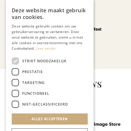
Deze website maakt gebruik
van cookies.
CHAPEAU TV
Deze website gebruikt cookies om uw
Noorbeek Foodfest
gebruikerservaring te verbeteren. Door
onze website te gebruiken, stemt u in met
alle cookies in overeenstemming met ons
Cookiebeleid.
Lees verder
Bekijk alle artikelen
STRIKT NOODZAKELIJK
PRESTATIE
Gerelateerd nieuws
TARGETING
FUNCTIONEEL
NIET-GECLASSIFICEERD
ONDERNEMEN & ECONOMIE
ALLES ACCEPTEREN
Talent gezocht: nieuw elan
voor het kernwinkelgebied