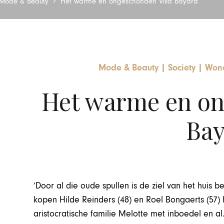
Mode & Beauty
Het warme en ongeschonden Villa Bayard
Mode & Beauty
|
Society
|
Wone
Het warme en on
Bay
‘Door al die oude spullen is de ziel van het huis b
kopen Hilde Reinders (48) en Roel Bongaerts (57)
aristocratische familie Melotte met inboedel en a