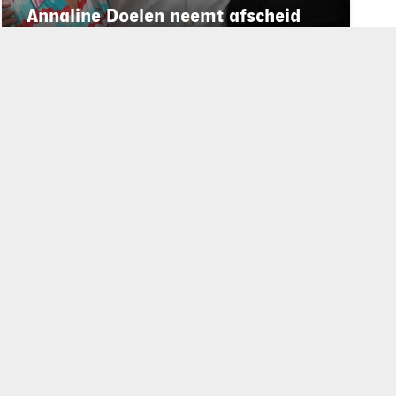
Annaline Doelen neemt afscheid
van Wijnrestaurant Mes Amis
rd
de privacyverklaring
.