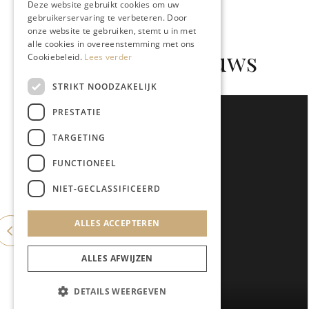
Deze website gebruikt cookies om uw
gebruikerservaring te verbeteren. Door
onze website te gebruiken, stemt u in met
alle cookies in overeenstemming met ons
Gerelateerd nieuws
Cookiebeleid.
Lees verder
STRIKT NOODZAKELIJK
PRESTATIE
TARGETING
FUNCTIONEEL
NIET-GECLASSIFICEERD
ALLES ACCEPTEREN
ALLES AFWIJZEN
DETAILS WEERGEVEN
WONEN & INTERIEUR