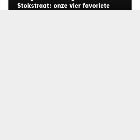
Stokstraat: onze vier favoriete
uniseks geuren voor de zomer
chapeau
E-mailadres*
nieuwsbrief
Ik ga akkoo