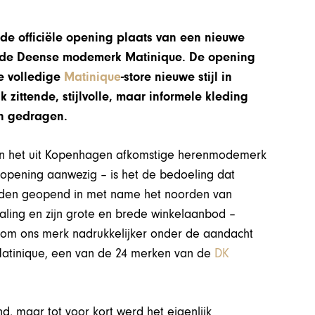
 de officiële opening plaats van een nieuwe
amde Deense modemerk Matinique. De opening
te volledige
Matinique
-store nieuwe stijl in
 zittende, stijlvolle, maar informele kleding
n gedragen.
van het uit Kopenhagen afkomstige herenmodemerk
 opening aanwezig – is het de bedoeling dat
orden geopend in met name het noorden van
straling en zijn grote en brede winkelaanbod –
om ons merk nadrukkelijker onder de aandacht
,,Matinique, een van de 24 merken van de
DK
nd, maar tot voor kort werd het eigenlijk