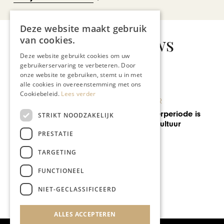
Deze website maakt gebruik
Gerelateerd nieuws
van cookies.
Deze website gebruikt cookies om uw
gebruikerservaring te verbeteren. Door
onze website te gebruiken, stemt u in met
alle cookies in overeenstemming met ons
Cookiebeleid.
Lees verder
KUNST & CULTUUR
Ook in de winterperiode is
STRIKT NOODZAKELIJK
Luik een en al cultuur
PRESTATIE
TARGETING
FUNCTIONEEL
NIET-GECLASSIFICEERD
ALLES ACCEPTEREN