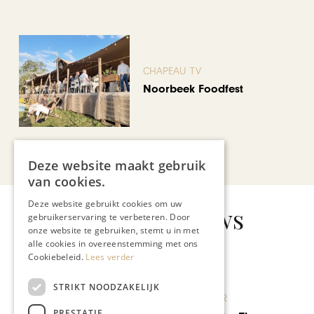
CHAPEAU TV
Noorbeek Foodfest
Bekijk alle artikelen
Deze website maakt gebruik
van cookies.
Deze website gebruikt cookies om uw
Gerelateerd nieuws
gebruikerservaring te verbeteren. Door
onze website te gebruiken, stemt u in met
alle cookies in overeenstemming met ons
Cookiebeleid.
Lees verder
STRIKT NOODZAKELIJK
KUNST & CULTUUR
PRESTATIE