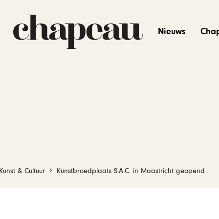
Nieuws
Cha
Kunst & Cultuur
Kunstbroedplaats S.A.C. in Maastricht geopend