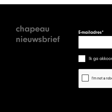
chapeau
E-mailadres*
nieuwsbrief
Ik ga akkoo