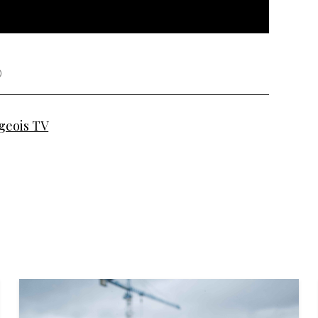
geois TV