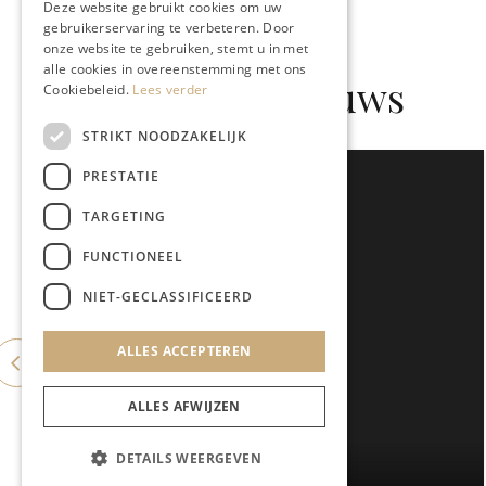
Deze website gebruikt cookies om uw
gebruikerservaring te verbeteren. Door
onze website te gebruiken, stemt u in met
alle cookies in overeenstemming met ons
Gerelateerd nieuws
Cookiebeleid.
Lees verder
STRIKT NOODZAKELIJK
PRESTATIE
TARGETING
FUNCTIONEEL
NIET-GECLASSIFICEERD
ALLES ACCEPTEREN
ALLES AFWIJZEN
DETAILS WEERGEVEN
KUNST & CULTUUR