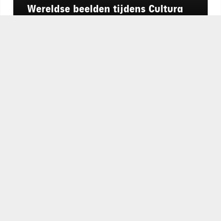
Wereldse beelden tijdens Cultura
Nova
chapeau
E-mailadres*
nieuwsbrief
Ik ga akkoo