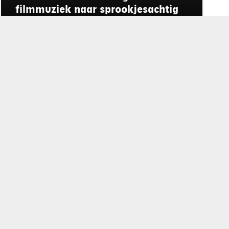
filmmuziek naar sprookjesachtig
Julianapark
rd
de privacyverklaring
.