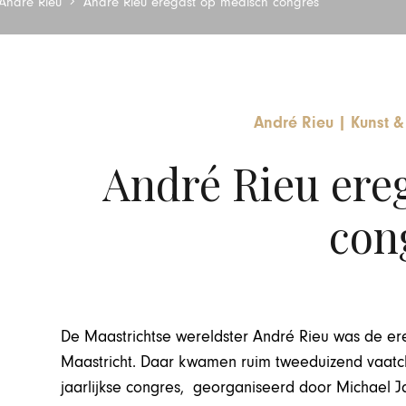
André Rieu
André Rieu eregast op medisch congres
André Rieu
|
Kunst &
André Rieu ere
con
De Maastrichtse wereldster André Rieu was de e
Maastricht. Daar kwamen ruim tweeduizend vaatchi
jaarlijkse congres, georganiseerd door Michael J