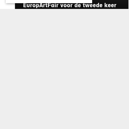
EuropArtFair voor de tweede keer
op rij te gast in MECC Maastricht