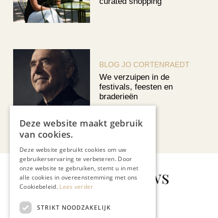
curated shopping
BLOG JO CORTENRAEDT
We verzuipen in de
festivals, feesten en
braderieën
Deze website maakt gebruik
Bekijk alle artikelen
van cookies.
Deze website gebruikt cookies om uw
gebruikerservaring te verbeteren. Door
onze website te gebruiken, stemt u in met
Gerelateerd nieuws
alle cookies in overeenstemming met ons
Cookiebeleid.
Lees verder
STRIKT NOODZAKELIJK