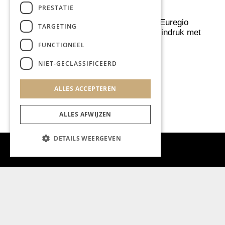
PRESTATIE
AUTOMOTIVE
Jong filmtalent Euregio
TARGETING
maakt opnieuw indruk met
drie kortfilms
FUNCTIONEEL
NIET-GECLASSIFICEERD
ALLES ACCEPTEREN
ALLES AFWIJZEN
DETAILS WEERGEVEN
Aanmelden nieuwsbrief