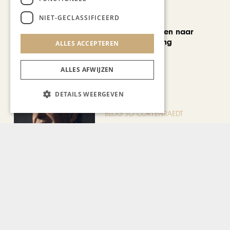
NIET-GECLASSIFICEERD
MODE & BEAUTY
Van koopjesjagen naar
curated shopping
ALLES ACCEPTEREN
ALLES AFWIJZEN
DETAILS WEERGEVEN
BLOG JO CORTENRAEDT
We verzuipen in de festivals,
feesten en braderieën
Bekijk alle artikelen
Gerelateerd nieuws