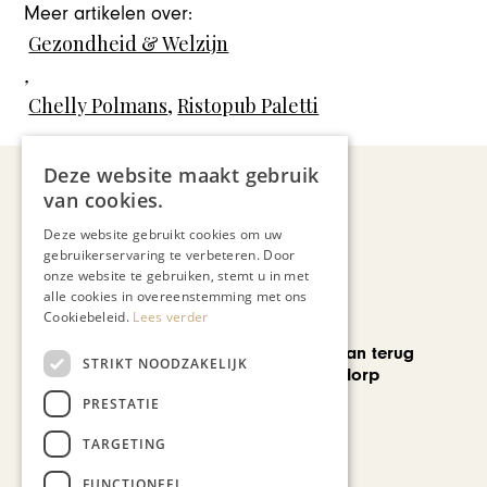
Meer artikelen over:
Gezondheid & Welzijn
,
Chelly Polmans
,
Ristopub Paletti
Deze website maakt gebruik
van cookies.
Recent nieuws
Deze website gebruikt cookies om uw
gebruikerservaring te verbeteren. Door
onze website te gebruiken, stemt u in met
alle cookies in overeenstemming met ons
Cookiebeleid.
Lees verder
CHAPEAU TV
Skelet d’Artagnan terug
STRIKT NOODZAKELIJK
naar geboortedorp
PRESTATIE
TARGETING
FUNCTIONEEL