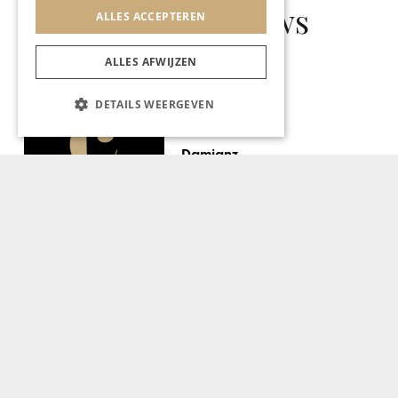
Gerelateerd nieuws
ALLES ACCEPTEREN
ALLES AFWIJZEN
DETAILS WEERGEVEN
GASTRONOMIE
Damianz