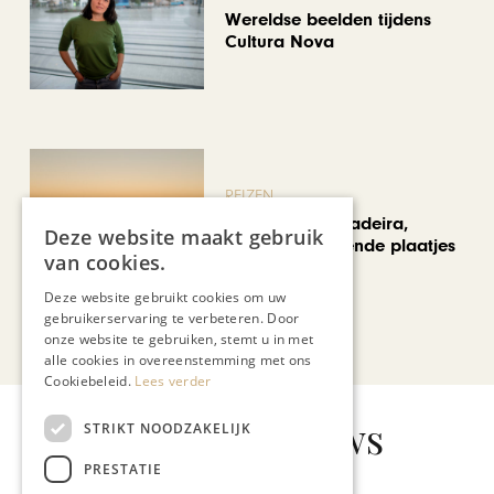
Wereldse beelden tijdens
Cultura Nova
REIZEN
Een week op Madeira,
Deze website maakt gebruik
voorbij de bekende plaatjes
van cookies.
Deze website gebruikt cookies om uw
gebruikerservaring te verbeteren. Door
Bekijk alle artikelen
onze website te gebruiken, stemt u in met
alle cookies in overeenstemming met ons
Cookiebeleid.
Lees verder
Gerelateerd nieuws
STRIKT NOODZAKELIJK
PRESTATIE