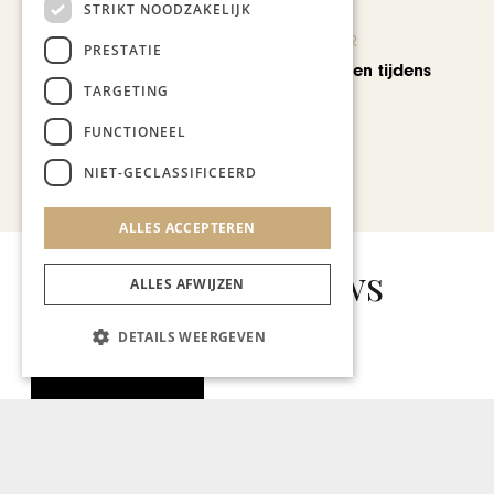
STRIKT NOODZAKELIJK
KUNST & CULTUUR
PRESTATIE
Wereldse beelden tijdens
TARGETING
Cultura Nova
FUNCTIONEEL
NIET-GECLASSIFICEERD
Bekijk alle artikelen
ALLES ACCEPTEREN
Gerelateerd nieuws
ALLES AFWIJZEN
DETAILS WEERGEVEN
GASTRONOMIE
Hostellerie Vivendum