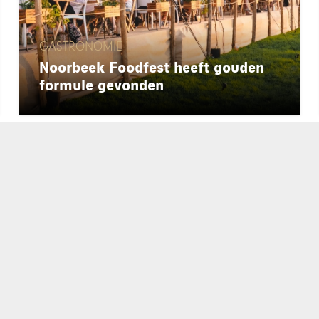
GASTRONOMIE
Noorbeek Foodfest heeft gouden
formule gevonden
chapeau
E-mailadres*
nieuwsbrief