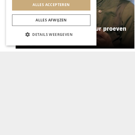
ALLES ACCEPTEREN
GASTRONOMIE
ALLES AFWIJZEN
Enigma laat zijn signatuur proeven
DETAILS WEERGEVEN
op het Preuvenemint