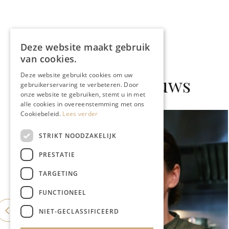
Deze website maakt gebruik
van cookies.
Deze website gebruikt cookies om uw
Gerelateerd nieuws
gebruikerservaring te verbeteren. Door
onze website te gebruiken, stemt u in met
alle cookies in overeenstemming met ons
Cookiebeleid.
Lees verder
STRIKT NOODZAKELIJK
PRESTATIE
TARGETING
FUNCTIONEEL
NIET-GECLASSIFICEERD