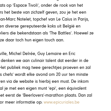
aats op ‘Espace Tivoli’, onder de rook van het
rs het beste van zichzelf geven, zou je het een
an-Marc Notelet, topchef van Le Caïus in Parijs,
n diverse gereputeerde koks uit België en
eliers die bekendstaan als ‘The Battles’. Hoewel ze
ze daar toch hun eigen touch aan.
ille, Michel Delrée, Guy Lemaire en Eric
denken we aan culinair talent dat eerder in de
 Het publiek mag twee gerechtjes proeven en zal
s chefs’ wordt elke avond om 20 uur ten minste
n via de website is hierbij een must. De inkom
taal je met een eigen munt ‘epi’, een équivalent
et eerst de ‘Beerlovers’-marathon plaats. Dan zal
oor meer informatie op:
www.epicuriales.be