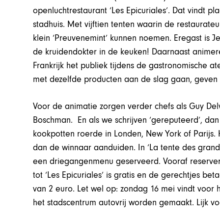
openluchtrestaurant ‘Les Epicuriales’. Dat vindt pl
stadhuis. Met vijftien tenten waarin de restaurateu
klein ‘Preuvenemint’ kunnen noemen. Eregast is Je
de kruidendokter in de keuken! Daarnaast animere
Frankrijk het publiek tijdens de gastronomische at
met dezelfde producten aan de slag gaan, geven 
Voor de animatie zorgen verder chefs als Guy Delv
Boschman. En als we schrijven ‘gereputeerd’, dan 
kookpotten roerde in Londen, New York of Parijs.
dan de winnaar aanduiden. In ‘La tente des grand
een driegangenmenu geserveerd. Vooraf reservere
tot ‘Les Epicuriales’ is gratis en de gerechtjes be
van 2 euro. Let wel op: zondag 16 mei vindt voor h
het stadscentrum autovrij worden gemaakt. Lijk v