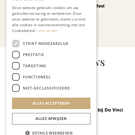
Noorbeek Foodfest
Deze website gebruikt cookies om uw
gebruikerservaring te verbeteren. Door
onze website te gebruiken, stemt u in met
alle cookies in overeenstemming met ons
Cookiebeleid.
Lees verder
Bekijk alle artikelen
STRIKT NOODZAKELIJK
PRESTATIE
Gerelateerd nieuws
TARGETING
FUNCTIONEEL
NIET-GECLASSIFICEERD
GASTRONOMIE
ALLES ACCEPTEREN
Feestje Alliance
Gastronomique bij Da Vinci
ALLES AFWIJZEN
DETAILS WEERGEVEN