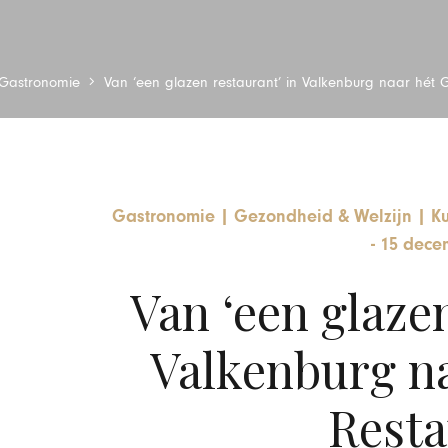
Gastronomie
Van ‘een glazen restaurant’ in Valkenburg naar hét 
Gastronomie
|
Gezondheid & Welzijn
|
Ku
-
15 dece
Van ‘een glazen
Valkenburg na
Resta