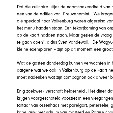
Dat die culinaire uitjes de naamsbekendheid van
een van de edities van Preuvenemint. ,,We krege
die speciaal naar Valkenburg waren afgereisd va
het menu hadden staan. Een tekortkoming van onz
op de kaart hadden staan. Maar gezien de vraag
te gaan doen”, aldus Sven Vandewall. ,,De Wagyu
kleine exemplaren – zijn op dit moment een groot
Wat de gasten donderdag kunnen verwachten in he
datgene wat we ook in Valkenburg op de kaart heb
moet nadenken wat zijn compagnon ook alweer be
Enig zoekwerk verschaft helderheid . Het diner 
krijgen voorgeschoteld voorziet in een viergange
tartaar van ossenhaas met parelgort, peterselie, 
kabeljauw met schuim van mosterd en Parijse ch