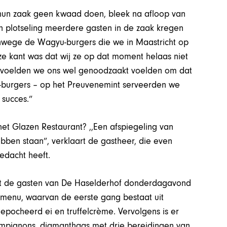
 hun zaak geen kwaad doen, bleek na afloop van
n plotseling meerdere gasten in de zaak kregen
nwege de Wagyu-burgers die we in Maastricht op
e kant was dat wij ze op dat moment helaas niet
 voelden we ons wel genoodzaakt voelden om dat
-burgers – op het Preuvenemint serveerden we
 succes.”
t Glazen Restaurant? ,,Een afspiegeling van
ben staan”, verklaart de gastheer, die even
dacht heeft.
dat de gasten van De Haselderhof donderdagavond
nmenu, waarvan de eerste gang bestaat uit
gepocheerd ei en truffelcrème. Vervolgens is er
ampignons, diamanthaas met drie bereidingen van