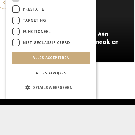
PRESTATIE
TARGETING
GASTRONOMIE
FUNCTIONEEL
Damianz stapt over naar één
menu: meer kwaliteit, smaak en
NIET-GECLASSIFICEERD
duurzaamheid
ALLES ACCEPTEREN
ALLES AFWIJZEN
DETAILS WEERGEVEN