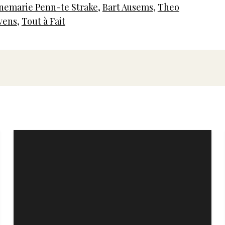
nemarie Penn-te Strake
,
Bart Ausems
,
Theo
vens
,
Tout à Fait