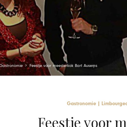
Gastronomie
Feestje voor meesterkok Bart Ausems
Gastronomie
|
Limbourgeo
Feestje voor m