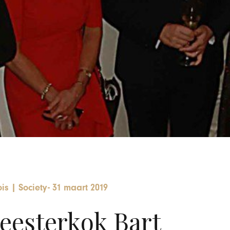
is
|
Society
-
31 maart 2019
eesterkok Bart