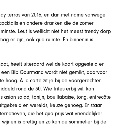
ndy terras van 2016, en dan met name vanwege
e cocktails en andere dranken die de zomer
nste. Leut is wellicht niet het meest trendy dorp
ag er zijn, ook qua ruimte. En binnenin is
aat, heeft uiteraard wel de kaart opgesteld en
 een Bib Gourmand wordt niet gemikt, daarvoor
e hoog. À la carte zit je bij de voorgerechten
deld rond de 30. Wie frites erbij wil, kan
 asian salad, tonijn, bouillabaise, tong, entrecôte
uitgebreid en werelds, keuze genoeg. Er staan
ernatieven, die het qua prijs wat vriendelijker
ijnen is prettig en zo kan de sommelier bij de