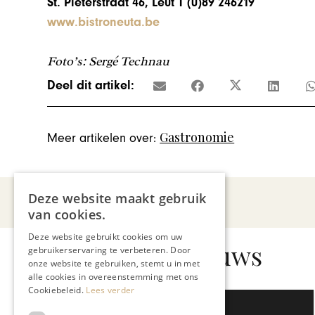
St. Pieterstraat 46, Leut T (0)89 246219
www.bistroneuta.be
Foto’s: Sergé Technau
Deel dit artikel:
Gastronomie
Meer artikelen over:
Deze website maakt gebruik
van cookies.
Deze website gebruikt cookies om uw
Gerelateerd nieuws
gebruikerservaring te verbeteren. Door
onze website te gebruiken, stemt u in met
alle cookies in overeenstemming met ons
Cookiebeleid.
Lees verder