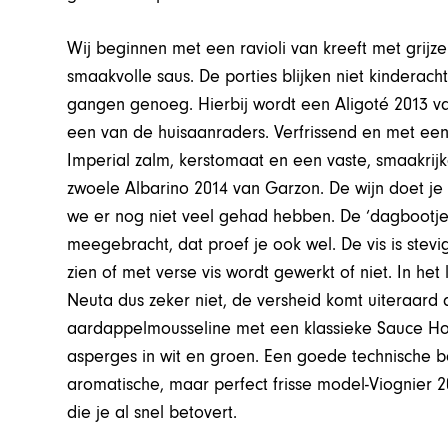
Wij beginnen met een ravioli van kreeft met grijz
smaakvolle saus. De porties blijken niet kinderach
gangen genoeg. Hierbij wordt een Aligoté 2013 v
een van de huisaanraders. Verfrissend en met ee
Imperial zalm, kerstomaat en een vaste, smaakrij
zwoele Albarino 2014 van Garzon. De wijn doet 
we er nog niet veel gehad hebben. De ‘dagbootj
meegebracht, dat proef je ook wel. De vis is stevig
zien of met verse vis wordt gewerkt of niet. In het 
Neuta dus zeker niet, de versheid komt uiteraard
aardappelmousseline met een klassieke Sauce Hol
asperges in wit en groen. Een goede technische b
aromatische, maar perfect frisse model-Viognier 2
die je al snel betovert.