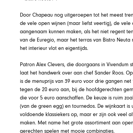
Door Chapeau nog uitgeroepen tot het meest tre
de vele open wijnen (maar liefst veertig), de vel
aangenaam kunnen maken, als het niet regent tenmi
van de Euregio, maar het terras van Bistro Neuta m
het interieur vlot en eigentijds.
Patron Alex Clevers, die doorgaans in Vivendum st
laat het handwerk over aan chef Sander Roos. Op
is de menuprijs van 39 euro voor drie gangen net t
tegen de 20 euro aan, bij de hoofdgerechten gemid
die voor 5 euro aanschaffen. De keuze is ruim zoals
(van de green egg) en tournedos. De wijnkaart is 
voldoende klassiekers op, maar er zijn ook veel alt
maken. Met name het grote assortiment aan open w
gerechten spelen met mooie combinaties.