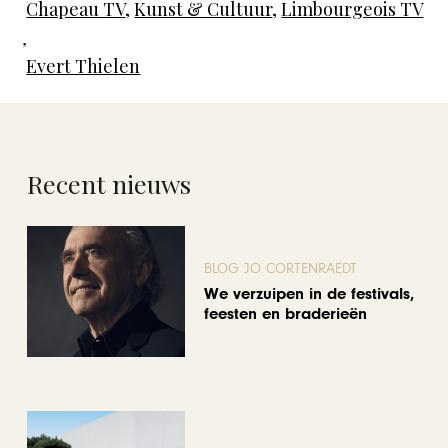
Chapeau TV
,
Kunst & Cultuur
,
Limbourgeois TV
,
Evert Thielen
Recent nieuws
BLOG JO CORTENRAEDT
We verzuipen in de festivals,
feesten en braderieën