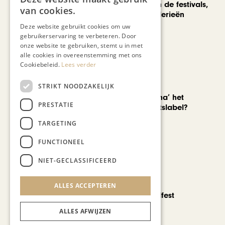
We verzuipen in de festivals,
van cookies.
feesten en braderieën
Deze website gebruikt cookies om uw
gebruikerservaring te verbeteren. Door
onze website te gebruiken, stemt u in met
alle cookies in overeenstemming met ons
Cookiebeleid.
Lees verder
AUTOMOTIVE
STRIKT NOODZAKELIJK
Is ‘Made in China’ het
PRESTATIE
nieuwe kwaliteitslabel?
TARGETING
FUNCTIONEEL
NIET-GECLASSIFICEERD
CHAPEAU TV
ALLES ACCEPTEREN
Noorbeek Foodfest
ALLES AFWIJZEN