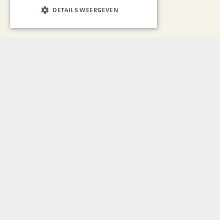
DETAILS WEERGEVEN
Bekijk alle artikelen
Gerelateerd nieuws
AUTOMOTIVE
Automobielen rusten uit op
Château St. Gerlach